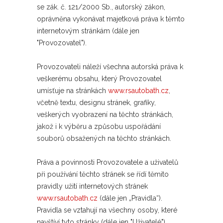
se zák. č. 121/2000 Sb., autorský zákon,
oprávněna vykonávat majetková práva k těmto
internetovým stránkám (dále jen
"Provozovatel").
Provozovateli náleží všechna autorská práva k
veškerému obsahu, který Provozovatel
umísťuje na stránkách
www.rsautobath.cz
,
včetně textu, designu stránek, grafiky,
veškerých vyobrazení na těchto stránkách,
jakož i k výběru a způsobu uspořádání
souborů obsažených na těchto stránkách.
Práva a povinnosti Provozovatele a uživatelů
při používání těchto stránek se řídí těmito
pravidly užití internetových stránek
www.rsautobath.cz
(dále jen „Pravidla“).
Pravidla se vztahují na všechny osoby, které
navštíví tyto stránky (dále jen "Uživatelé").