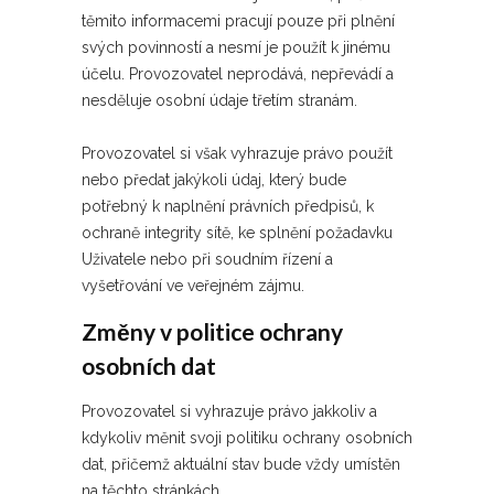
těmito informacemi pracují pouze při plnění
svých povinností a nesmí je použít k jinému
účelu. Provozovatel neprodává, nepřevádí a
nesděluje osobní údaje třetím stranám.
Provozovatel si však vyhrazuje právo použít
nebo předat jakýkoli údaj, který bude
potřebný k naplnění právních předpisů, k
ochraně integrity sítě, ke splnění požadavku
Uživatele nebo při soudním řízení a
vyšetřování ve veřejném zájmu.
Změny v politice ochrany
osobních dat
Provozovatel si vyhrazuje právo jakkoliv a
kdykoliv měnit svoji politiku ochrany osobních
dat, přičemž aktuální stav bude vždy umístěn
na těchto stránkách.